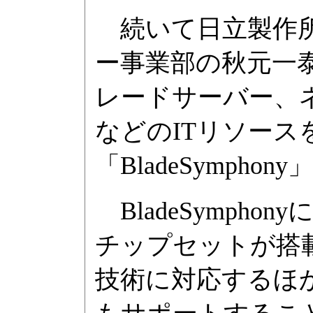
続いて日立製作所
ー事業部の秋元一
レードサーバー、
などのITリソース
「BladeSymph
BladeSymphon
チップセットが搭載さ
技術に対応するほか、デュ