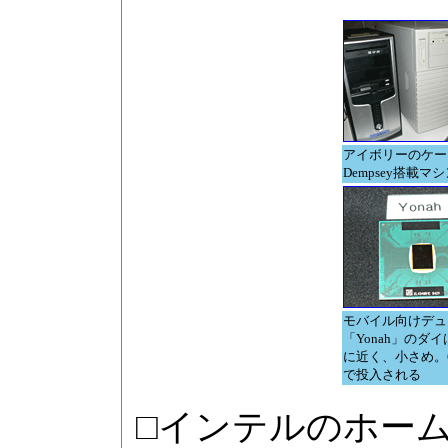
アイボリーのケー
Dempsey搭載マ
モバイル向けデュ
「Yonah」のダ
に近く、小さめ。6
で投入される
□インテルのホー