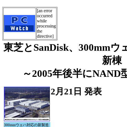
[an error
occurred
while
processing
the
directive]
東芝とSanDisk、300m
新棟
～2005年後半にNAN
2月21日 発表
300mmウェハ対応の新製造