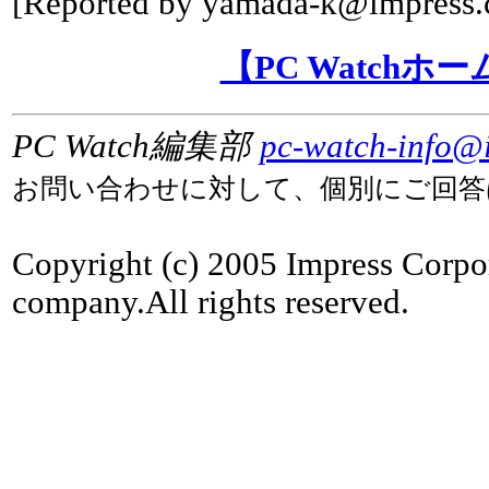
[Reported by
yamada-k@impress.c
【PC Watchホ
PC Watch編集部
pc-watch-info@i
お問い合わせに対して、個別にご回答
Copyright (c) 2005 Impress Corpo
company.All rights reserved.