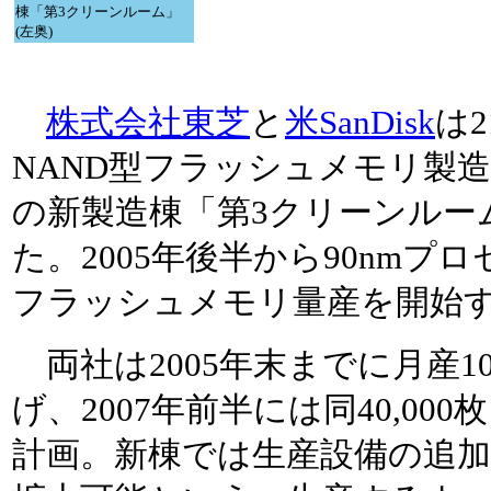
棟「第3クリーンルーム」
(左奥)
株式会社東芝
と
米SanDisk
は
NAND型フラッシュメモリ製
の新製造棟「第3クリーンルー
た。2005年後半から90nmプ
フラッシュメモリ量産を開始
両社は2005年末までに月産10
げ、2007年前半には同40,0
計画。新棟では生産設備の追加な