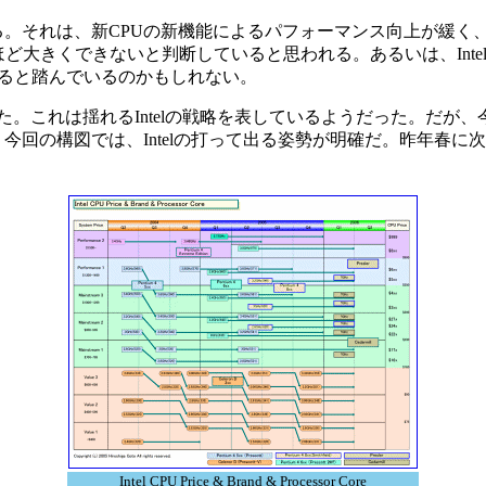
がある。それは、新CPUの新機能によるパフォーマンス向上が緩
それほど大きくできないと判断していると思われる。あるいは、Intelは
きると踏んでいるのかもしれない。
った。これは揺れるIntelの戦略を表しているようだった。だ
今回の構図では、Intelの打って出る姿勢が明確だ。昨年春に次世
Intel CPU Price & Brand & Processor Core