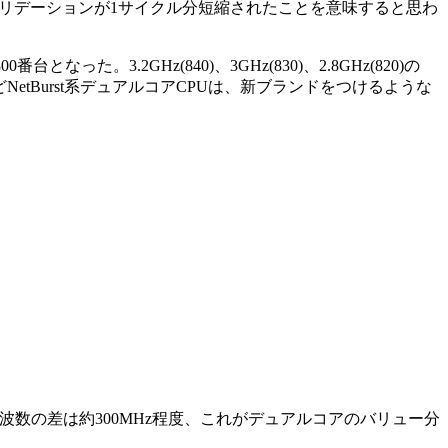
eldのバリデーションが1サイクル分短縮されたことを意味すると思わ
3.2GHz(840)、3GHz(830)、2.8GHz(820)の
などNetBurst系デュアルコアCPUは、新ブランドをつけるような
、価格に対する周波数の差は約300MHz程度、これがデュアルコアのバリュー分