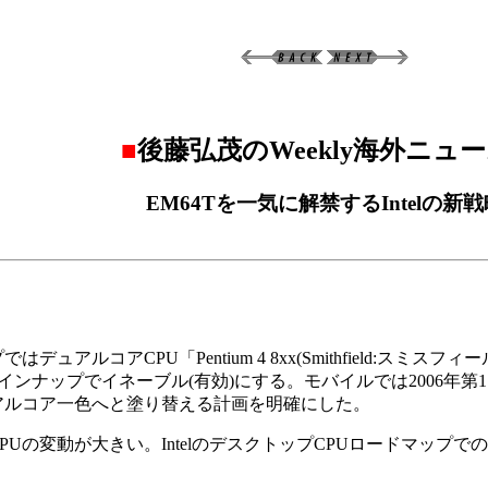
■
後藤弘茂のWeekly海外ニュ
EM64Tを一気に解禁するIntelの新戦
アルコアCPU「Pentium 4 8xx(Smithfield:スミス
)」も一気に全CPUラインナップでイネーブル(有効)にする。モバイルでは2
ュアルコア一色へと塗り替える計画を明確にした。
PUの変動が大きい。IntelのデスクトップCPUロードマップ