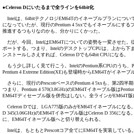
●Celeron Dにいたるまで全ラインを64bit化
Intelは、64bitテクノロジEM64Tのイネーブルプランにつ
になっていたが、現行のPentium 4 5xxでもイネーブルに
推進するつもりなのかも、分かりにくかった。
だが、今回、IntelはEM64Tについての姿勢を一変させた。従来のPent
ポートする。つまり、IntelのデスクトップCPUは、上から下まで
ンストールしさえすれば、Celeron Dでも64bit CPUになる。
もう少し詳しく見て行こう。IntelのPentium系CPUのうち、Pen
Pentium 4 Extreme Edition(XE)も登場時からEM64
さらに、現行のPrescottベースのPentium 4 5xx
つまり、Pentium 4 570(3.8GHz)のEM64Tイネーブル版はP
EM64Tディセーブル版を併売はしない。全ラインがEM64T
Celeron Dでは、LGA775版のみがEM64Tイネーブル
D 345(3.06GHz)のEM64Tイネーブル版はCeleron D 356に
に、EM64Tイネーブル版へと切り替えられる。
Intelは、もともとPrescottコア全てにEM64Tを実装して