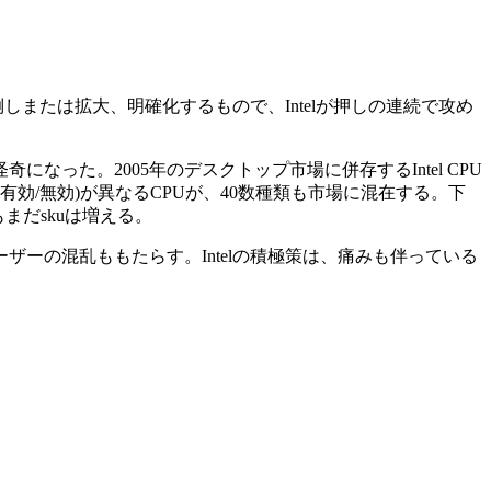
または拡大、明確化するもので、Intelが押しの連続で攻め
なった。2005年のデスクトップ市場に併存するIntel CPU
(有効/無効)が異なるCPUが、40数種類も市場に混在する。下
まだskuは増える。
の混乱ももたらす。Intelの積極策は、痛みも伴っている