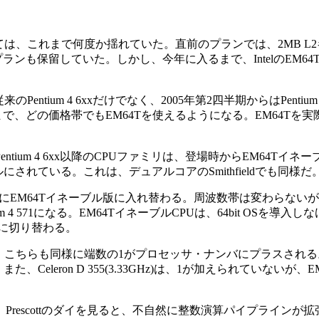
いては、これまで何度か揺れていた。直前のプランでは、2MB L2キ
するプランも保留していた。しかし、今年に入るまで、IntelのEM6
ium 4 6xxだけでなく、2005年第2四半期からはPentium 4 
、どの価格帯でもEM64Tを使えるようになる。EM64Tを実際に使
tium 4 6xx以降のCPUファミリは、登場時からEM64Tイネーブルとな
Tがイネーブルにされている。これは、デュアルコアのSmithfieldでも同様だ
も、第2四半期にEM64Tイネーブル版に入れ替わる。周波数帯は変
entium 4 571になる。EM64TイネーブルCPUは、64bit OSを導
版に切り替わる。
になる。こちらも同様に端数の1がプロセッサ・ナンバにプラスされる
なる。また、Celeron D 355(3.33GHz)は、1が加えられていないが、
いる。Prescottのダイを見ると、不自然に整数演算パイプラインが