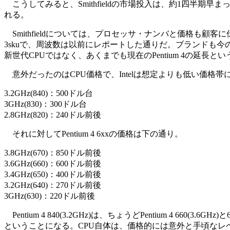
こうしてみると、Smithfieldの市場投入は、約1四半期早ま
れる。
Smithfieldについては、プロセッサ・ナンバと価格も顧客に伝え
3skuで、周波数は以前にレポートした通りだ。ブランドも今のところ
新世代CPUではなく、あくまでも現在のPentium 4の延長と
意外だったのはCPU価格で、Intelは想定よりも低い価格帯に設
3.2GHz(840)：500ドル台
3GHz(830)：300ドル台
2.8GHz(820)：240ドル前後
それに対してPentium 4 6xxの価格は下の通り。
3.8GHz(670)：850ドル前後
3.6GHz(660)：600ドル前後
3.4GHz(650)：400ドル前後
3.2GHz(640)：270ドル前後
3GHz(630)：220ドル前後
Pentium 4 840(3.2GHz)は、ちょうどPentium 4 
ということになる。CPU自体は、価格的には意外と手頃なレ