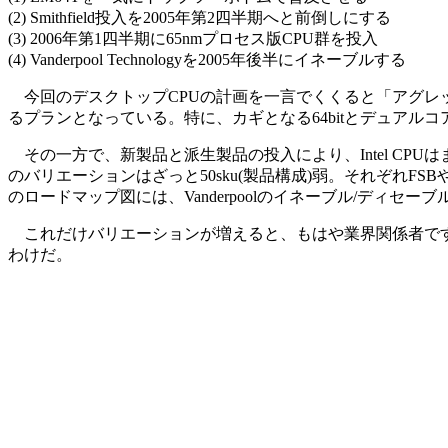
(2) Smithfield投入を2005年第2四半期へと前倒しにする
(3) 2006年第1四半期に65nmプロセス版CPU群を投入
(4) Vanderpool Technologyを2005年後半にイネーブルする
今回のデスクトップCPUの計画を一言でくくると「アグレッ
るプランとなっている。特に、カギとなる64bitとデュアル
その一方で、新製品と派生製品の投入により、Intel CPUは
のバリエーションはざっと50sku(製品構成)弱。それぞれFS
のロードマップ図には、Vanderpoolのイネーブル/ディ
これだけバリエーションが増えると、もはや業界関係者ですら
わけだ。