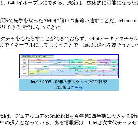
CPUは、64bitイネーブルにできる。決定は、技術的に可能に
拡張で先手を取ったAMDに追いつき追い越すことだ。MicrosoftのWin
リカバリできる情勢になってきた。
チャをもたらすことができておらず、64bitアーキテクチャ
帯までイネーブルにしてしまうことで、Intelは遅れを覆そうと
Intelの2005～06年のデスクトップCPU比較
PDF版は
こちら
telは、デュアルコアのSmithfieldを今年第3四半期に投
なっている。ある情報筋は、Intelは次世代チップセット「Intel