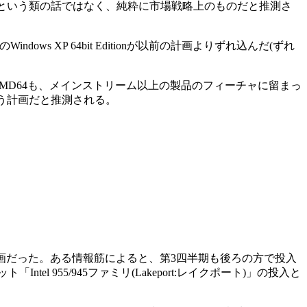
なったという類の話ではなく、純粋に市場戦略上のものだと推測さ
dows XP 64bit Editionが以前の計画よりずれ込んだ(ずれ
AMD64も、メインストリーム以上の製品のフィーチャに留まっ
いう計画だと推測される。
入する計画だった。ある情報筋によると、第3四半期も後ろの方で投入
 955/945ファミリ(Lakeport:レイクポート)」の投入と