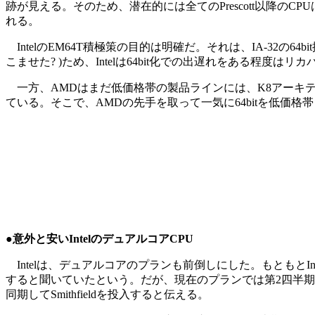
跡が見える。そのため、潜在的には全てのPrescott以降の
れる。
IntelのEM64T積極策の目的は明確だ。それは、IA-32の64bit
こませた? )ため、Intelは64bit化での出遅れをある程度は
一方、AMDはまだ低価格帯の製品ラインには、K8アーキテク
ている。そこで、AMDの先手を取って一気に64bitを低価格
●意外と安いIntelのデュアルコアCPU
Intelは、デュアルコアのプランも前倒しにした。もともとIn
すると聞いていたという。だが、現在のプランでは第2四半期中の投入と
同期してSmithfieldを投入すると伝える。