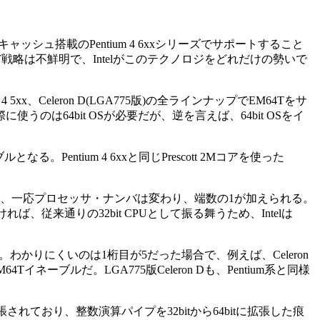
ャッシュ搭載のPentium 4 6xxシリーズでサポートすること
4T戦略は不鮮明で、Intelがこのテクノロジをどれだけの勢いで
5xx、Celeron D(LGA775版)の全ラインナップでEM64Tをサ
うのは64bit OSが必要だが、逆を言えば、64bit OSをイ
る。Pentium 4 6xxと同じPrescott 2Mコアを使った
。
わらないが、一応プロセッサ・ナンバは変わり、端数の1が加えられる。
入しなければ、従来通りの32bit CPUとして振る舞うため、Intelは
。わかりにくいのは1桁目が5だった場合で、例えば、Celeron
EM64Tイネーブルだ。LGA775版Celeron Dも、Pentium系と同様
拡張されており、整数演算パイプを32bitから64bitに拡張した痕