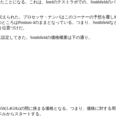
ったことになる。これは、Intelのテストラボでの、Smithfi
られた。プロセッサ・ナンバはこのコーナーの予想を覆し800番台となった。
はPentium 4のままとなっている。つまり、Smithfield
いう位置づけだ。
定してきた。Smithfieldの価格概要は下の通り。
660(3.6GHz)と650(3.4GHz)の間に挟まる価格となる。つまり
ベルからスタートする。