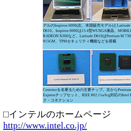
デルのInspiron 6000(左、米国販売モデル)とLatitude
D610。Inspiron 6000は15.4型WUXGA液晶、MOBIL
RADEON X300など。Latitude D610はPentium M 73
915GM、TPMセキュリティ機能などを搭載
Centrinoを名乗るための主要チップ。左からPentium 
Expressチップセット、IEEE 802.11a/b/g対応のIntel 
ク・コネクション
□インテルのホームページ
http://www.intel.co.jp/