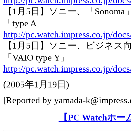
http://pc.watch.impress.co.jp/doc
【1月5日】ソニー、「Sonoma」採
「type A」
http://pc.watch.impress.co.jp/do
【1月5日】ソニー、ビジネス
「VAIO type Y」
http://pc.watch.impress.co.jp/do
(
2005年1月19日
)
[Reported by
yamada-k@impress.c
【PC Watchホ