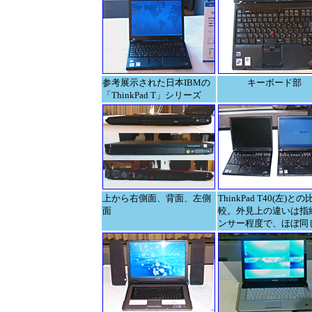
参考展示された日本IBMの
キーボード部
「ThinkPad T」シリーズ
上から右側面、背面、左側
ThinkPad T40(左)との
面
較。外見上の違いは指
ンサー程度で、ほぼ同