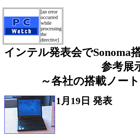
[an error
occurred
while
processing
the
directive]
インテル発表会でSonoma搭載
参考展
～各社の搭載ノート
1月19日 発表