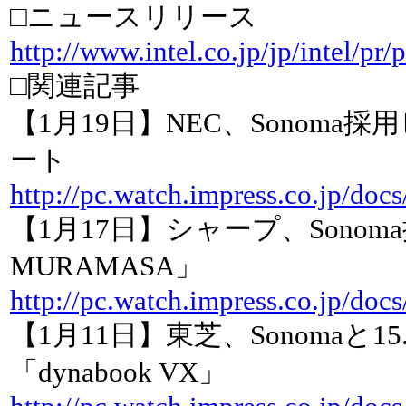
□ニュースリリース
http://www.intel.co.jp/jp/intel/p
□関連記事
【1月19日】NEC、Sonom
ート
http://pc.watch.impress.co.jp/doc
【1月17日】シャープ、Sonoma
MURAMASA」
http://pc.watch.impress.co.jp/doc
【1月11日】東芝、Sonomaと
「dynabook VX」