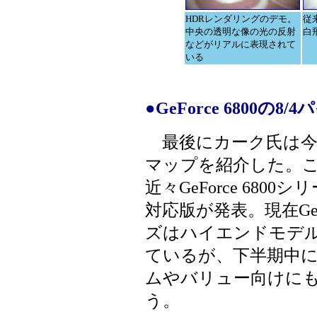
HDRレンダリングのデモ。
従
中央の透明な像の光の反射
白
などがリアルに表現されて
いる
●GeForce 6800の
最後にカーク氏は今
マップを紹介した。
近々GeForce 6800シリー
対応版が発表。現在GeFo
ズはハイエンドモデ
ているが、下半期中
ムやバリュー向けに
う。