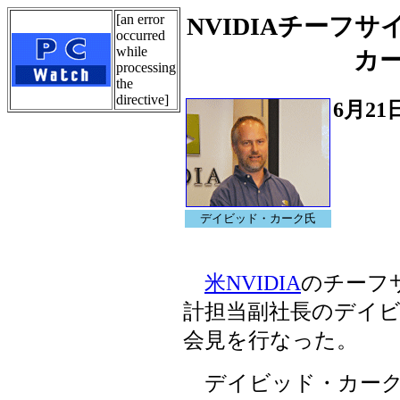
[an error
NVIDIAチーフ
occurred
while
カ
processing
the
directive]
6月21
デイビッド・カーク氏
米NVIDIA
のチーフ
計担当副社長のデイビ
会見を行なった。
デイビッド・カーク氏