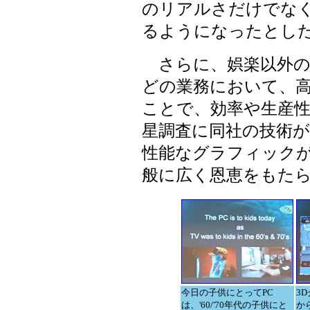
のリアルさだけでな
るようになったとし
さらに、娯楽以外の
どの業務において、高
ことで、効率や生産性
星調査に同社の技術
性能なグラフィック
般に広く恩恵をもた
今日の子供にとってPC
3
は、'60/'70年代の子供にと
か