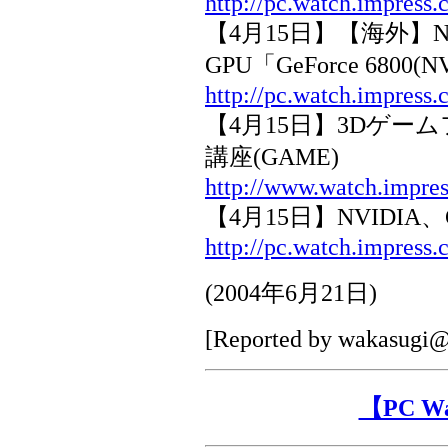
http://pc.watch.impress.
【4月15日】【海外】N
GPU「GeForce 6800
http://pc.watch.impress
【4月15日】3Dゲームファ
講座(GAME)
http://www.watch.impres
【4月15日】NVIDIA、
http://pc.watch.impress.
(
2004年6月21日
)
[Reported by
wakasugi@i
【PC 