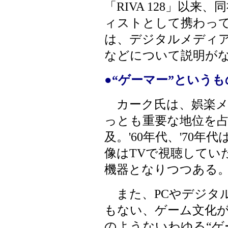
「RIVA 128」以
ィストとして携わっ
は、デジタルメディア
などについて説明が
●“ゲーマー”という
カーク氏は、娯楽メ
っとも重要な地位を
及。'60年代、'70
像はTVで視聴してい
機器となりつつある
また、PCやデジタ
もない、ゲーム文化
のようないわゆる“ゲ