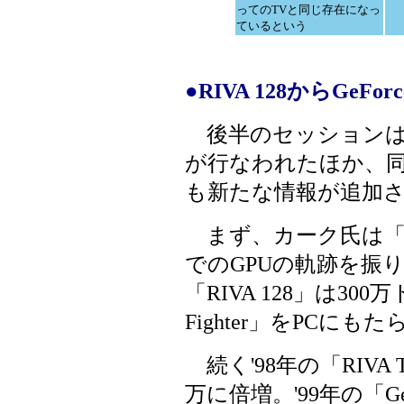
ってのTVと同じ存在になっ
ているという
●RIVA 128からGeFo
後半のセッションは
が行なわれたほか、
も新たな情報が追加
まず、カーク氏は「A Li
でのGPUの軌跡を振り
「RIVA 128」は30
Fighter」をPCに
続く'98年の「RIVA
万に倍増。'99年の「GeF