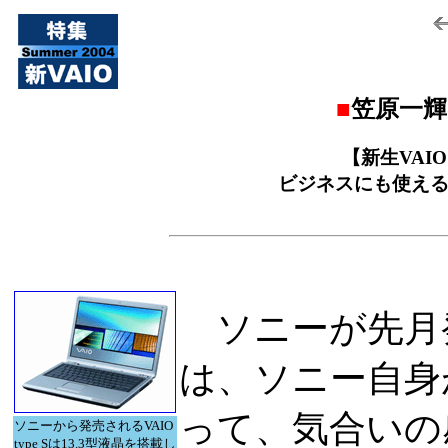
■
笠原一
【新生VAI
ビジネスにも使えるモバ
ソニーが先月発
は、ソニー自身が
って、気合いの
ソニーから発売されるVAIO
type Sは13.3型液晶を搭載し