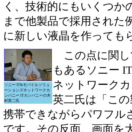
く、技術的にもいくつか
まで他製品で採用された
に新しい液晶を作っても
この点に関して、
もあるソニー 
ネットワークカ
ソニー IT&モバイルソリュ
ーションズネットワークカ
ンパニー ITカンパニーの木
英二氏は「この
村英二氏
携帯できながらパワフル
です。その反面、画面を