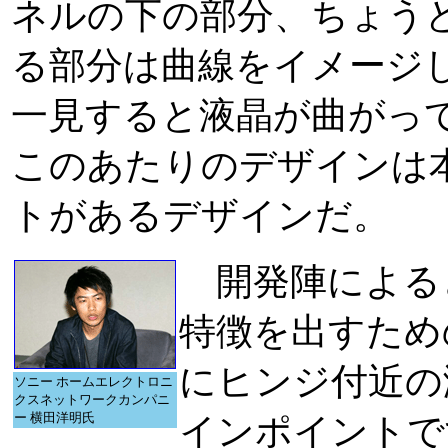
ネルの下の部分、ちょう
る部分は曲線をイメージ
一見すると液晶が曲がっ
このあたりのデザインは
トがあるデザインだ。
開発陣による
特徴を出すため
にヒンジ付近の
ソニー ホームエレクトロニ
クスネットワークカンパニ
ー 横田洋明氏
インポイントで