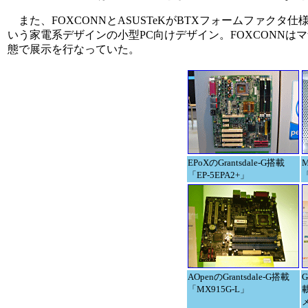
また、FOXCONNとASUSTeKがBTXフォームファクタ仕様のマ
いう家電系デザインの小型PC向けデザイン。FOXCONNは
態で展示を行なっていた。
EPoXのGrantsdale-G搭載
M
「EP-5EPA2+」
「
AOpenのGrantsdale-G搭載
G
「MX915G-L」