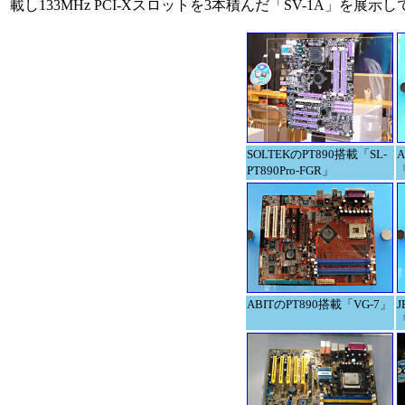
載し133MHz PCI-Xスロットを3本積んだ「SV-1A」を展示
SOLTEKのPT890搭載「SL-
A
PT890Pro-FGR」
ABITのPT890搭載「VG-7」
J
「