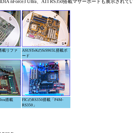
A nForce3 Ultra、ATI RS350搭載マザーボードも展示され
FX搭載リファ
ASUSTeKのSiS965L搭載ボ
ード
Ultra搭載
FICのRS350搭載「P4M-
RS350」