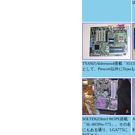
TYANのAlderwood搭載「S
として、Prescott以外にTej
SOLTEKのIntel 865PE搭載
A
「SL-865Pro-775」。その名
にもある通り、LGA775に