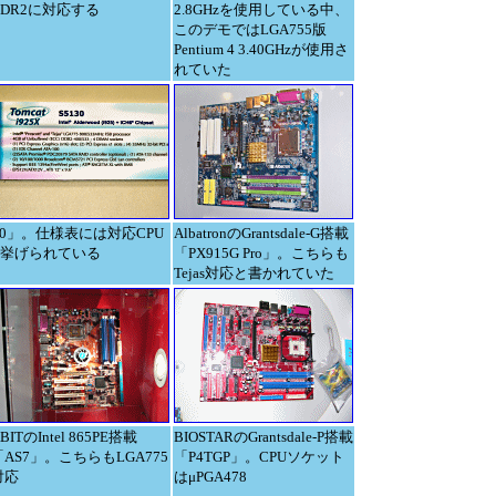
DDR2に対応する
2.8GHzを使用している中、
このデモではLGA755版
Pentium 4 3.40GHzが使用さ
れていた
5130」。仕様表には対応CPU
AlbatronのGrantsdale-G搭載
asも挙げられている
「PX915G Pro」。こちらも
Tejas対応と書かれていた
BITのIntel 865PE搭載
BIOSTARのGrantsdale-P搭載
「AS7」。こちらもLGA775
「P4TGP」。CPUソケット
対応
はμPGA478