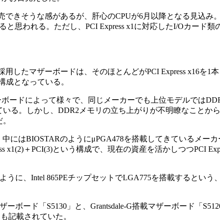
できそうな感があるが、肝心のCPUが6月以降となる見込み
思われる。ただし、PCI Express x1に対応したI/Oカード
leを採用したマザーボードは、そのほとんどがPCI Express x16を1本、PC
ス構成となっている。
ボードによって様々で、同じメーカーでも上位モデルではDDR
ている。しかし、DDR2メモリの立ち上がりが不明瞭なことか
だ。
中にはBIOSTARのようにμPGA478を搭載してきているメー
Express x1(2)＋PCI(3)という構成で、現在の資産を活かしつつPCI E
7」のように、Intel 865PEチップセットでLGA775を搭載すると
ド「S5130」と、Grantsdale-G搭載マザーボード「S5120」
jasとも記載されていた。