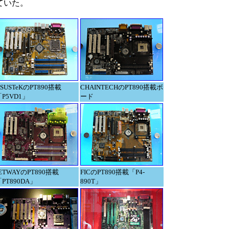
していた。
SUSTeKのPT890搭載
CHAINTECHのPT890搭載ボ
「P5VD1」
ード
ETWAYのPT890搭載
FICのPT890搭載「P4-
PT890DA」
890T」