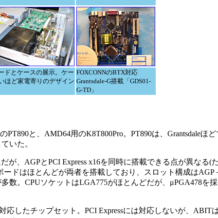
ーボードとケースの展示。ケー
FOXCONNのBTX対応
ないほど家電寄りのデザイン
Grantsdale-G搭載「GDS01-
G-TD」
PT890と、AMD64用のK8T800Pro。PT890は、Grantsdal
していた。
共通だが、AGPとPCI Express x16を同時に搭載できる点が異な
ドはほとんどが両者を搭載しており、スロット構成はAGP＋PCI Ex
3)という構成が多数。CPUソケットはLGA775がほとんどだが、μPGA47
on 64に新対応したチップセット。PCI Expressには対応しないが、ABI