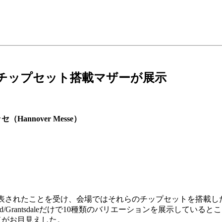
新チップセット搭載マザーが展示
nnover Messe）
くは発表されたことを受け、会場ではそれらのチップセットを搭載
od/Grantsdaleだけで10種類のバリエーションを展示している
ドがお目見えした。