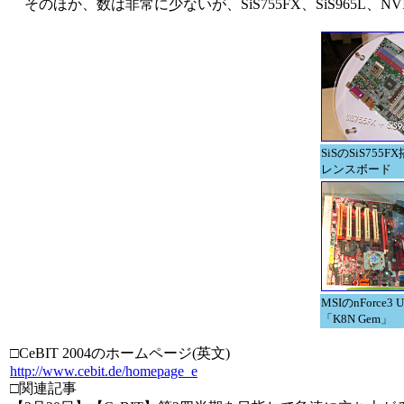
そのほか、数は非常に少ないが、SiS755FX、SiS965L、NVIDI
SiSのSiS755
レンスボード
MSIのnForce3 
「K8N Gem」
□CeBIT 2004のホームページ(英文)
http://www.cebit.de/homepage_e
□関連記事