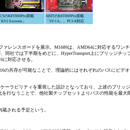
CSのK8T800Pro搭載
ABITのK8T800Pro搭載
KV2 Extreme」
「SV-1A」。PCI-X対応
リファレンスボードを展示。M1689は、AMD64に対応するワン
いが、同社では下半期をめどに、HyperTransport上にブリッジ
8/x16に対応させる。
ess x16の共存が可能なことで、理論的にはそれぞれのバスにビデ
ーラビリティを重視した設計となっており、上述のブリッジによるP
化を行なうことで、他社製チップセットよりバスの性能を最大
ラが内蔵される予定という。