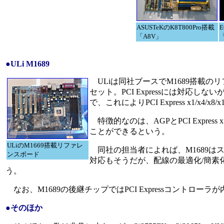
ASUSTeKのK8T800Pro搭載
E
「A8V」
「
●ULi M1689
ULiは同社ブースでM1689搭載の
セット。PCI Expressには対応しな
で、これによりPCI Express x1/x4/x
特徴的なのは、AGPとPCI Expr
ことができるという。
ULiのM1669搭載リファレ
同社の担当者によれば、M1689はスケ
ンスボード
対応もそうだが、配線の最適化/簡素
う。
なお、M1689の後継チップではPCI Expressコントロー
●そのほか