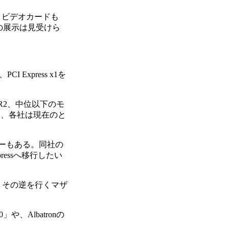
。ビデオカードも
類の展示は見受けら
I Express x1を
2、中位以下のモ
ら、各社は現在のと
カーもある。同社の
xpressへ移行したい
いう、その逆を行くマザ
や、Albatronの