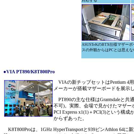
対応する
ASUSTeKのBTX仕様マザ
スの外観からはPCとは思え
●VIA PT890/K8T800Pro
VIAの新チップセットはPentium 4用の
メーカーが搭載マザーボードを展示
PT890の主な仕様はGrantsdaleと
不可)。実際、会場で見かけたマザーボー
PCI Express x1(1)＋PCI(
からずあった。
K8T800Proは、1GHz HyperTransportと939ピンAthl