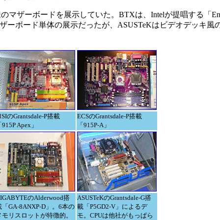
ザーボードを展示していた。BTXは、Intelが提唱する「Enterta
マザーボード単体の展示だったが、ASUSTeKはビデオデッキ
SIのGrantsdale-P搭載
ECSのGrantsdale-P搭載
915P Apex」
「915P-A」
IGABYTEのAlderwood搭
ASUSTeKのGrantsdale-G搭
載「GA-8ANXP-D」。6本の
載「P5GD2-V」によるデ
メモリスロットが特徴的。
モ。CPUは他社がもっぱら