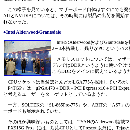
この様子を見ていると、マザーボード自体はすぐにでも発売
ATIとNVIDIAについては、その時期には製品の出荷を開始すると
れなかった。
●Intel Alderwood/Grantsdale
IntelのAlderwoodおよびGrantsda
2～3本搭載し、残りがPCIというバ
メモリスロットについては、マザー
デルではDDRというように使い分け
ころDDRをメインに据えているよう
CPUソケットは当然ほとんどがLGA775を採用しているが、
「P4TGP」は、μPGA478＋DDR＋PCI Express x16＋PCI 
と考えるユーザーをターゲットとしているようだ。
一方、SOLTEKの「SL-865Pro-775」や、ABITの「AS
ーボードも展示されていた。
そのほか興味深いものとしては、TYANのAlderwood搭載マザーボー
「PX915G Pro」には、対応CPUとしてPrescott以外に、Te