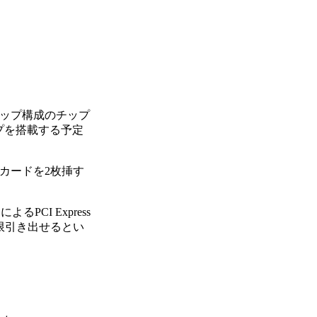
チップ構成のチップ
チップを搭載する予定
オカードを2枚挿す
CI Express
限引き出せるとい