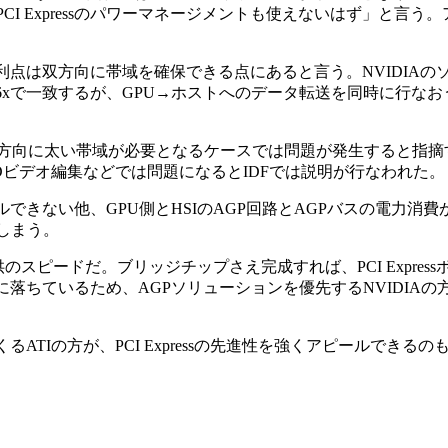
I Expressのパワーマネージメントも使えないはず」と言う
sの利点は双方向に帯域を確保できる点にあると言う。NVIDIA
16とAGP 16xで一致するが、GPU→ホストへのデータ転送を同時に行
双方向に太い帯域が必要となるケースでは問題が発生すると指摘
ビデオ編集などでは問題になるとIDFでは説明が行なわれた。
ールできない他、GPU側とHSIのAGP回路とAGPバスの電力消
しまう。
スピードだ。ブリッジチップさえ完成すれば、PCI Expres
らかに落ちているため、AGPソリューションを優先するNVIDIA
くるATIの方が、PCI Expressの先進性を強くアピールできる
。
。