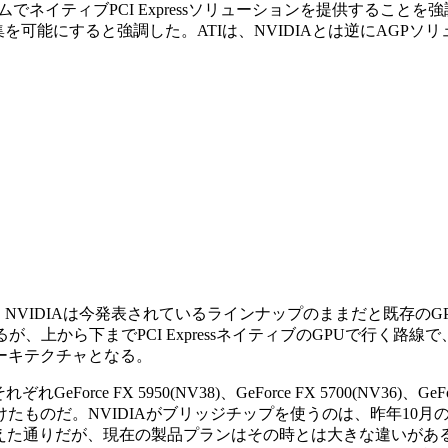
ネイティブPCI Expressソリューションを提供することを強
集を可能にすると強調した。ATIは、NVIDIAとは逆にAGPソ
NVIDIAは今発表されているラインナップのままだと既存のG
が、上から下までPCI ExpressネイティブのGPUで行く路線
新アーキテクチャとなる。
 FX 5950(NV38)、GeForce FX 5700(NV36)、GeFor
ッジチップをつけたものだ。NVIDIAがブリッジチップを使うのは、昨年10
えた通りだが、現在の製品プランはその時とは大きな違いがある。