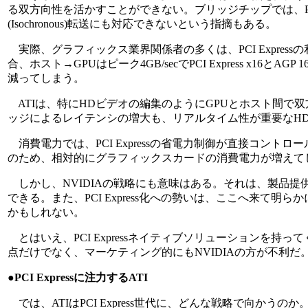
る双方向性を活かすことができない。ブリッジチップでは、PC
(Isochronous)転送にも対応できないという指摘もある。
実際、グラフィックス業界関係者の多くは、PCI Expres
合、ホスト→GPUはピーク4GB/secでPCI Express x
減ってしまう。
ATIは、特にHDビデオの編集のようにGPUとホスト間で
ッジによるレイテンシの増大も、リアルタイム性が重要なHD
消費電力では、PCI Expressの省電力制御が直接コントロ
のため、相対的にグラフィックスカードの消費電力が増えて
しかし、NVIDIAの戦略にも意味はある。それは、製品提供の
できる。また、PCI Express化への勢いは、ここへ来て明
かもしれない。
とはいえ、PCI Expressネイティブソリューションを持って
点だけでなく、マーケティング的にもNVIDIAの方が不利だ
●PCI Expressに注力するATI
では、ATIはPCI Express世代に、どんな戦略で向かうのか