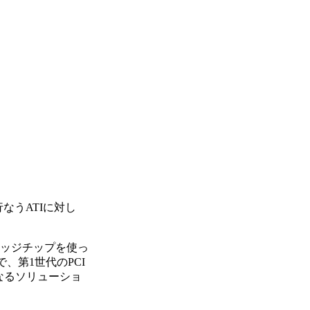
に行なうATIに対し
、ブリッジチップを使っ
で、第1世代のPCI
異なるソリューショ