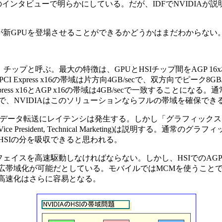
インタビューで明らかにしている。だが、IDFでNVIDIAが説
DIAが新GPUを登場させることができるかどうかはまだわからない
onnect)」チップと呼ぶ。最大の特徴は、GPUとHSIチップ間をAGP 
I Express x16の帯域は片方向4GB/secで、双方向でピーク8G
ss x16とAGP x16の帯域は4GB/secで一致することになる
で、NVIDIAはこのソリューションならフルの帯域を確保でき
だけデータ転送にレイテンシは発生する。しかし「グラフィック
 President, Technical Marketing)は説明する。通常のグ
HSIの分を吸収できると思われる。
ーフェイスを高速駆動しなければならない。しかし、HSIでのAGP 
広帯域化が可能だとしている。モバイルではMCMを使うこと
高速化はさらに容易となる。