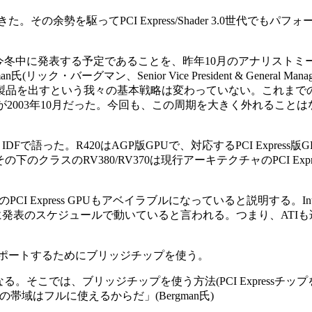
の余勢を駆ってPCI Express/Shader 3.0世代でもパ
、今冬中に発表する予定であることを、昨年10月のアナリストミ
ーグマン、Senior Vice President & General Manager,
毎に新しい製品を出すという我々の基本戦略は変わっていない。これま
、9800XTが2003年10月だった。今回も、この周期を大きく外れるこ
った。R420はAGP版GPUで、対応するPCI Express版G
のクラスのRV380/RV370は現行アーキテクチャのPCI Exp
PCI Express GPUもアベイラブルになっていると説明する。Intelの
6月に発表のスケジュールで動いていると言われる。つまり、ATI
カードをサポートするためにブリッジチップを使う。
。そこでは、ブリッジチップを使う方法(PCI Expressチップ
帯域はフルに使えるからだ」(Bergman氏)