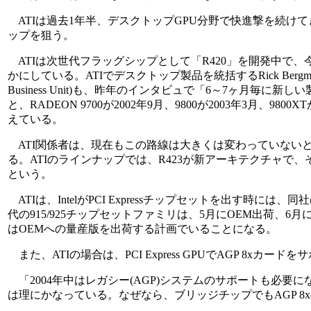
ATIは過去1年半、デスクトップGPU分野で快進撃を続けてきた。そ
ップを狙う。
ATIは次世代フラッグシップとして「R420」を開発中で
かにしている。ATIでデスクトップ製品を統括するRick Bergman氏(リック・バ
Business Unit)も、昨年のインタビュで「6～7ヶ月
と、RADEON 9700が2002年9月、9800が2003年3月
えている。
ATI関係者は、現在もこの路線は大きくは変わっていないとIDFで語
る。ATIのラインナップでは、R423が新アーキテクチャで、その下
という。
ATIは、IntelがPCI Expressチップセットを出す時には、同社の
代の915/925チップセットファミリは、5月にOEM出荷、
はOEMへの量産版を出荷する計画でいることになる。
また、ATIの場合は、PCI Express GPUでAGP 8x
「2004年中はレガシー(AGP)システムのサポートも必要になる
は理にかなっている。なぜなら、ブリッジチップでもAGP 8xの