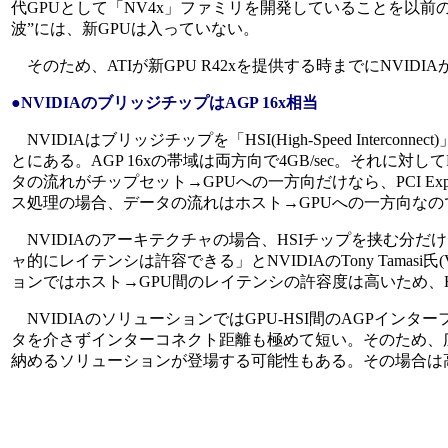
代GPUとして「NV4x」ファミリを開発していることを以前の
波”には、新GPUは入っていない。
そのため、ATIが新GPU R42xを提供する時までにNVI
●NVIDIAのブリッジチップはAGP 16x相当
NVIDIAはブリッジチップを「HSI(High-Speed Interc
とにある。AGP 16xの帯域は両方向で4GB/sec。それに対してPC
タの流れがチップセット→GPUへの一方向だけなら、PCI Expre
ス処理の場合、データの流れはホスト→GPUへの一方向なの
NVIDIAのアーキテクチャの場合、HSIチップを挟む分
ャ的にレイテンシは許容できる」とNVIDIAのTony Tamasi氏(Vice
ョンではホスト→GPU間のレイテンシの許容度は高いため、
NVIDIAのソリューションではGPU-HSI間のAGPインタ
タを介さずインターコネクト距離も極めて短い。そのため、
納めるソリューションが登場する可能性もある。その場合は