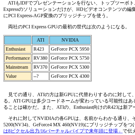
ATIもIDFでプレゼンテーションを行ない、トップツーボトムで
Expressのソリューションだけが、HDビデオコンテンツの編
にPCI Express-AGP変換のブリッジチップを使う。
両社のPCI Express GPUの最初の世代は次のようになる。
ATI
NVIDIA
Enthusiast
R423
GeForce PCX 5950
Performance
RV380
GeForce PCX 5750
Mainstream
RV370
GeForce PCX 5300
Value
--?
GeForce PCX 4300
見ての通り、ATIの方は新GPUに代替わりするのに対して、
る。ATI GPUは多少コードネームが変わっている可能性はある
ることは確かだ。また、ATIの、Enthusiast向けのR423は
それに対してNVIDIAの各GPUは、名前からわかる通り、それぞれGeForce
5200(NV34)、GeForce4 MX 460(NV19)にブリ
は8ピクセル出力/16バーチャルパイプで来年頭に登場」
で伝