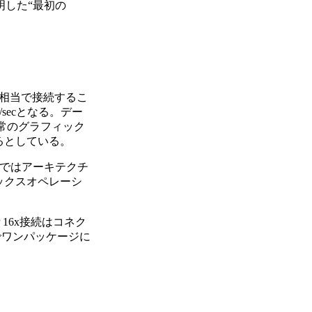
明した“最初の
。
16x相当で接続するこ
B/secとなる。デー
。通常のグラフィック
るとしている。
スではアーキテクチ
ラフィックスオペレーシ
16x接続はコネク
でワンパッケージに