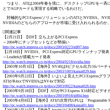
つまり、ATIは2004年春を境に、デスクトップGPUを一斉にPCI
とでAGPカードも実現する戦略でいるわけだ。
対極的なPCI ExpressソリューションのATIとNVIDIA。NV
NVIDIAのどちらのアプローチが市場に受け入れられるのか
□関連記事
【2月21日】【IDF】立ち上がるPCI Express
～2004年にチップセットなどが勢揃い
http://pc.watch.impress.co.jp/docs/2003/0223/idf07.htm
【2月18日】NVIDIA、PCI Express対応GPUラインナップ発表
～Leadtekが搭載カード発表
http://pc.watch.impress.co.jp/docs/2004/0218/nvidia.htm
【2003年10月3日】【海外】NV40は8ピクセル出力/16バ
http://pc.watch.impress.co.jp/docs/2003/1003/kaigai029.htm
【2003年9月22日】【海外】いよいよ見えたPCI Expressグ
ATIがR4xxでNVIDIAはNV4xで対応
http://pc.watch.impress.co.jp/docs/2003/0922/kaigai026.htm
【2003年9月18日】【IDF】ATIがPCI Express X16対応ビ
http://pc.watch.impress.co.jp/docs/2003/0918/idf04.htm
【2003年4月8日】【海外】ATIの次世代GPUは「Programable Shader
http://pc.watch.impress.co.jp/docs/2003/0408/kaigai01.htm
【2003年2月21日】【海外】IntelがAGP 8X後継のグラフィックス