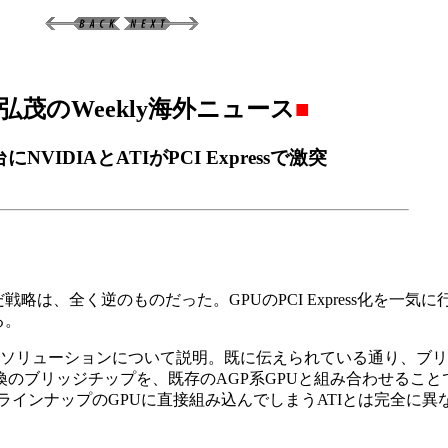
弘茂のWeekly海外ニュース
■
にNVIDIAとATIがPCI Expressで激突
esの選んだ戦略は、全く逆のものだった。GPUのPCI Express化を一気
る。
代のPCI Expressソリューションについて説明。既に伝えられている通り
ss変換のブリッジチップを、既存のAGP系GPUと組み合わせること
イスを、全ラインナップのGPUに直接組み込んでしまうATIとは完全に