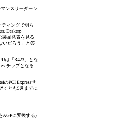
フォーマンスリーダーシ
ーティングで明ら
 Desktop
での製品発表を見る
とはないだろう」と答
PUは「R423」とな
ressチップとなる
PCI Express世
も遅くとも5月までに
をAGPに変換する)