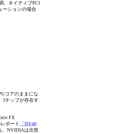
調。ネイティブPCI
リューションの場合
PUコアのままにな
で、3チップが存在す
ce FX
月のレポート
「NV40
NVIDIAは次世