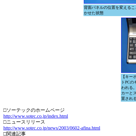
背面パネルの位置を変えるこ
かせた状態
【キー
トPC
われる
カーと
置され
□ソーテックのホームページ
http://www.sotec.co.jp/index.html
□ニュースリリース
http://www.sotec.co.jp/news/2003/0602-afina.html
□関連記事