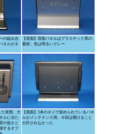
ーの組み合
【背面】背面パネルはプラスチック系の
パネルがネ
素材。色は明るいグレー
した状態。大
【底面】3本のネジで留められているパネ
ネルに当た
ルがメンテナンス用。今回は開けること
背の低さと
が許されなかった
接するオフ
る