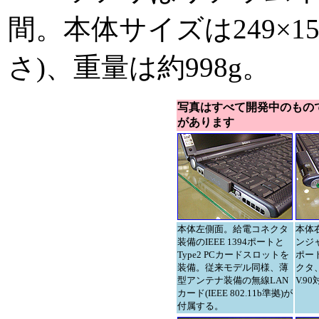
間。本体サイズは249×15
さ)、重量は約998g。
写真はすべて開発中のもの
があります
本体左側面。給電コネクタ
本体
装備のIEEE 1394ポートと
ンジ
Type2 PCカードスロットを
ポー
装備。従来モデル同様、薄
クタ
型アンテナ装備の無線LAN
V.9
カード(IEEE 802.11b準拠)が
付属する。