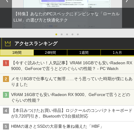
【特集】あなたのPCスペックにドンピシャな「ローカル
LLM」の選び方と快適化テク
●
●
●
●
●
アクセスランキング
1時間
24時間
1週間
1カ月
【今すぐ読みたい！人気記事】VRAM 16GBでも安いRadeon RX
9000、GeForceで言うとどのぐらいの性能？ - PC Watch
メモリ8GBで仕事なんて無理……そう思っていた時期が僕にもあ
りました
VRAM 16GBでも安いRadeon RX 9000、GeForceで言うとどの
ぐらいの性能？
【本日みつけたお買い得品】ロジクールのコンパクトキーボード
が3,720円引き。Bluetoothで3台接続対応
HBMの速さとSSDの大容量を兼ね備えた「HBF」