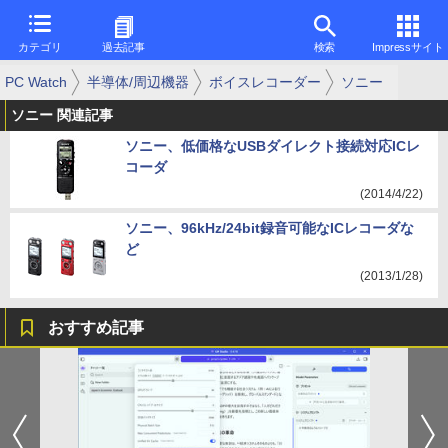
カテゴリ
過去記事
検索
Impressサイト
PC Watch
半導体/周辺機器
ボイスレコーダー
ソニー
ソニー 関連記事
ソニー、低価格なUSBダイレクト接続対応ICレ
コーダ
(2014/4/22)
ソニー、96kHz/24bit録音可能なICレコーダな
ど
(2013/1/28)
おすすめ記事