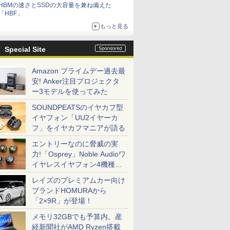
HBMの速さとSSDの大容量を兼ね備えた
「HBF」
もっと見る
Special Site
Amazon プライムデー過去最
安! Anker注目プロジェクタ
ー3モデルを使ってみた
SOUNDPEATSのイヤカフ型
イヤフォン「UU2イヤーカ
フ」をイヤカフマニアが語る
エントリーなのに脅威の実
力!「Osprey」Noble Audioワ
イヤレスイヤフォン4機種を
一気に聴く
レイズのプレミアムカー向け
ブランドHOMURAから
「2×9R」が登場！
メモリ32GBでも予算内。産
経新聞社がAMD Ryzen搭載