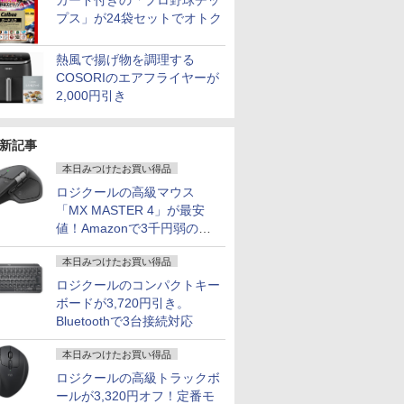
カード付きの「プロ野球チッ
プス」が24袋セットでオトク
熱風で揚げ物を調理する
COSORIのエアフライヤーが
2,000円引き
新記事
本日みつけたお買い得品
ロジクールの高級マウス
「MX MASTER 4」が最安
値！Amazonで3千円弱の割
引
本日みつけたお買い得品
ロジクールのコンパクトキー
ボードが3,720円引き。
Bluetoothで3台接続対応
本日みつけたお買い得品
ロジクールの高級トラックボ
ールが3,320円オフ！定番モ