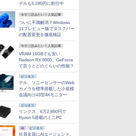
デルも5,280円に割引中
今すぐ読みたい！人気記事
ついに不満解消？Windows
11プレビュー版でタスクバー
の配置変更を徹底検証
今すぐ読みたい！人気記事
VRAM 16GBでも安い
Radeon RX 9000、GeForce
で言うとどのぐらいの性能？
ビジネス
デル、ソニーセンサーのWeb
カメラを標準搭載した小規模
会議向け43型4Kモニター
ビジネス
リンクス、6万2,800円で
Ryzen 5搭載のミニPC
AI
ビジネス
社員全員にAIエージェント、