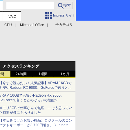
Impress サイト
全カテゴリ
CPU
Microsoft Office
アクセスランキング
時間
24時間
1週間
1カ月
【今すぐ読みたい！人気記事】VRAM 16GBで
も安いRadeon RX 9000、GeForceで言うとど
のぐらいの性能？ - PC Watch
VRAM 16GBでも安いRadeon RX 9000、
GeForceで言うとどのぐらいの性能？
メモリ8GBで仕事なんて無理……そう思ってい
た時期が僕にもありました
【本日みつけたお買い得品】ロジクールのコン
パクトキーボードが3,720円引き。Bluetoothで3
台接続対応