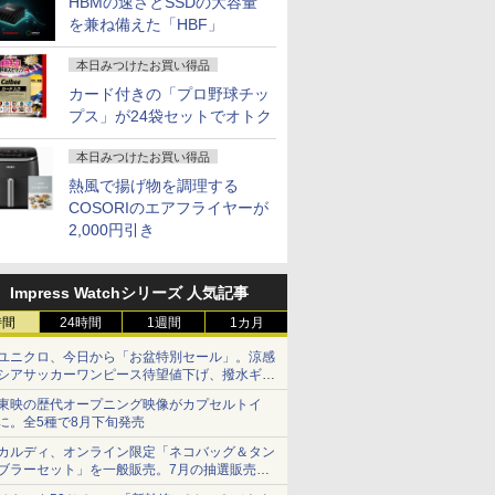
HBMの速さとSSDの大容量
を兼ね備えた「HBF」
本日みつけたお買い得品
カード付きの「プロ野球チッ
プス」が24袋セットでオトク
本日みつけたお買い得品
熱風で揚げ物を調理する
COSORIのエアフライヤーが
2,000円引き
Impress Watchシリーズ 人気記事
時間
24時間
1週間
1カ月
ユニクロ、今日から「お盆特別セール」。涼感
シアサッカーワンピース待望値下げ、撥水ギア
ショーツは1990円に
東映の歴代オープニング映像がカプセルトイ
に。全5種で8月下旬発売
カルディ、オンライン限定「ネコバッグ＆タン
ブラーセット」を一般販売。7月の抽選販売の
当選無効分