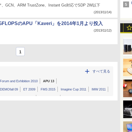
CN、ARM TrustZone、Instant Go対応でSDP 2W以下
(2013/11/14)
GFLOPSのAPU「Kaveri」を2014年1月より投入
(2013/11/12)
1
すべて見る
Forum and Exhibition 2010
APU 13
DEMOfall 09
ET 2009
FMS 2015
Imagine Cup 2011
IMW 2011
ile Memory Forum 2011
NSREC 2011
 09
SDC 2015
Server Memory Forum 2012
emCon Tokyo 2010
AFDS 2011
AFDS 2012
IEDM 2010