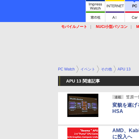
モバイルノート
NUC/小型パソコン
M
SSD
キーボード
マウス
PC Watch
イベント
その他
APU 13
APU 13 関連記事
笠原一
連載
変貌を遂げる
HSA
AMD、Kabi
に投入へ