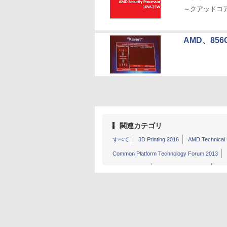
～クアッドコア、G
AMD、856
関連カテゴリ
すべて
3D Printing 2016
AMD Technical 
Common Platform Technology Forum 2013
Intermag 2012
MMM/Intermag 2013
Mob
PCI-SIG Developers Conference 2010
PDC
SIGGRAPH Asia 2009
MemCon 2009
M
IEDM 2011