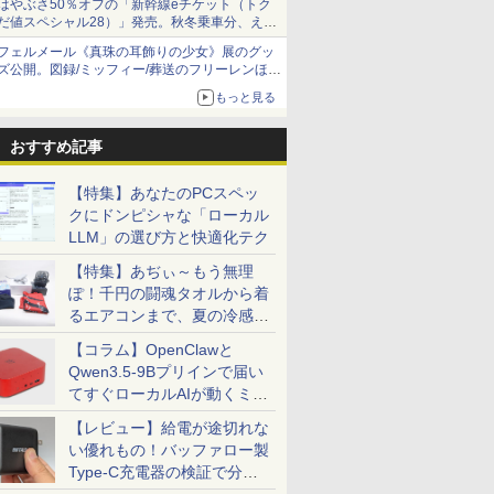
はやぶさ50％オフの「新幹線eチケット（トク
だ値スペシャル28）」発売。秋冬乗車分、えき
ねっと限定
フェルメール《真珠の耳飾りの少女》展のグッ
ズ公開。図録/ミッフィー/葬送のフリーレンほ
か、注目ブランドコラボが実現
もっと見る
おすすめ記事
【特集】あなたのPCスペッ
クにドンピシャな「ローカル
LLM」の選び方と快適化テク
【特集】あぢぃ～もう無理
ぽ！千円の闘魂タオルから着
るエアコンまで、夏の冷感グ
ッズ一挙紹介
【コラム】OpenClawと
Qwen3.5-9Bプリインで届い
てすぐローカルAIが動くミニ
PC「SER9 Pro」
【レビュー】給電が途切れな
い優れもの！バッファロー製
Type-C充電器の検証で分か