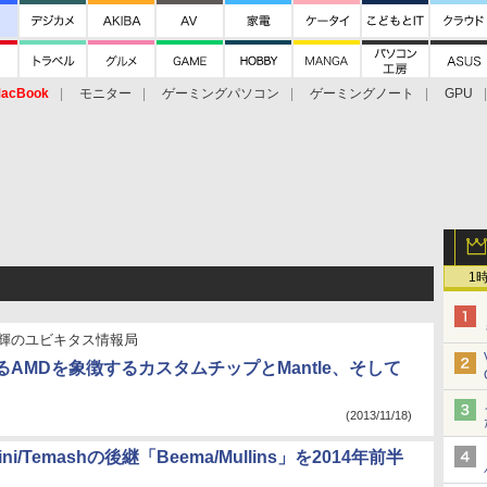
acBook
モニター
ゲーミングパソコン
ゲーミングノート
GPU
1
輝のユビキタス情報局
AMDを象徴するカスタムチップとMantle、そして
(2013/11/18)
ni/Temashの後継「Beema/Mullins」を2014年前半