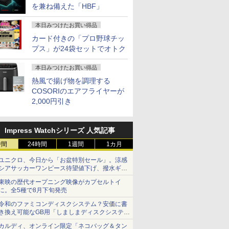
を兼ね備えた「HBF」
本日みつけたお買い得品
カード付きの「プロ野球チッ
プス」が24袋セットでオトク
本日みつけたお買い得品
熱風で揚げ物を調理する
COSORIのエアフライヤーが
2,000円引き
Impress Watchシリーズ 人気記事
時間
24時間
1週間
1カ月
ユニクロ、今日から「お盆特別セール」。涼感
シアサッカーワンピース待望値下げ、撥水ギア
ショーツは1990円に
東映の歴代オープニング映像がカプセルトイ
に。全5種で8月下旬発売
令和のファミコンディスクシステム？安価に書
き換え可能なGB用「しましまディスクシステ
ム」
カルディ、オンライン限定「ネコバッグ＆タン