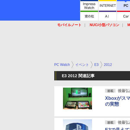
モバイルノート
NUC/小型パソコン
M
SSD
キーボード
マウス
PC Watch
イベント
E3
2012
E3 2012 関連記事
後藤弘
連載
Xboxがス
の実態
後藤弘
連載
E3で見えて“