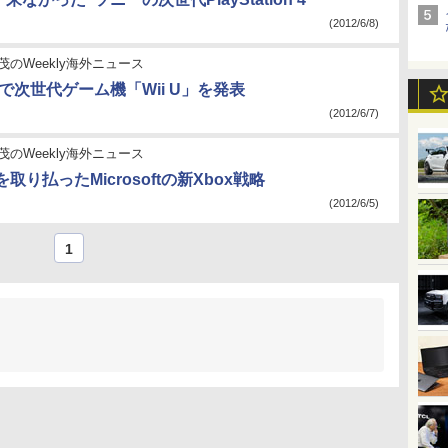
(2012/6/8)
茂のWeekly海外ニュース
で次世代ゲーム機「Wii U」を発表
(2012/6/7)
茂のWeekly海外ニュース
取り払ったMicrosoftの新Xbox戦略
(2012/6/5)
1