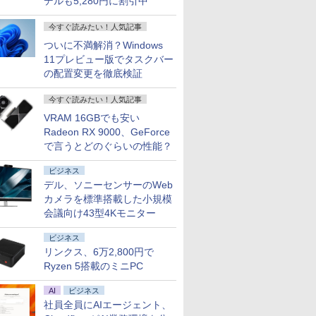
デルも5,280円に割引中
今すぐ読みたい！人気記事
ついに不満解消？Windows
11プレビュー版でタスクバー
の配置変更を徹底検証
今すぐ読みたい！人気記事
VRAM 16GBでも安い
Radeon RX 9000、GeForce
で言うとどのぐらいの性能？
ビジネス
デル、ソニーセンサーのWeb
カメラを標準搭載した小規模
会議向け43型4Kモニター
ビジネス
リンクス、6万2,800円で
Ryzen 5搭載のミニPC
AI
ビジネス
社員全員にAIエージェント、