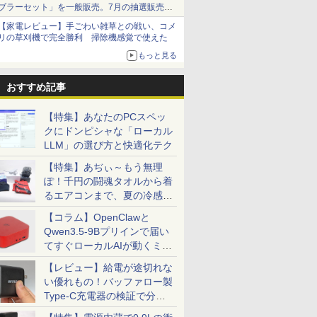
ブラーセット」を一般販売。7月の抽選販売の
当選無効分
【家電レビュー】手ごわい雑草との戦い、コメ
リの草刈機で完全勝利 掃除機感覚で使えた
もっと見る
おすすめ記事
【特集】あなたのPCスペッ
クにドンピシャな「ローカル
LLM」の選び方と快適化テク
【特集】あぢぃ～もう無理
ぽ！千円の闘魂タオルから着
るエアコンまで、夏の冷感グ
ッズ一挙紹介
【コラム】OpenClawと
Qwen3.5-9Bプリインで届い
てすぐローカルAIが動くミニ
PC「SER9 Pro」
【レビュー】給電が途切れな
い優れもの！バッファロー製
Type-C充電器の検証で分か
ったこと