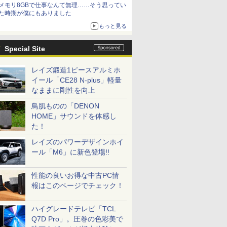
メモリ8GBで仕事なんて無理……そう思ってい
た時期が僕にもありました
もっと見る
Special Site
レイズ鍛造1ピースアルミホ
イール「CE28 N-plus」軽量
なままに剛性を向上
鳥肌ものの「DENON
HOME」サウンドを体感し
た！
レイズのパワーデザインホイ
ール「M6」に新色登場!!
性能の良いお得な中古PC情
報はこのページでチェック！
ハイグレードテレビ「TCL
Q7D Pro」。圧巻の色彩美で