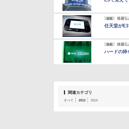
後藤弘
連載
任天堂がE3
後藤弘
連載
ハードの枠を
関連カテゴリ
すべて
2012
2014