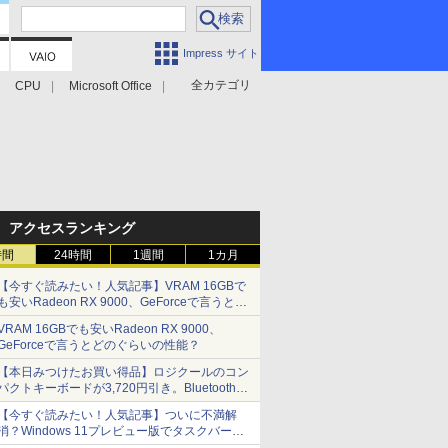
Impress サイト
全カテゴリ
CPU
Microsoft Office
アクセスランキング
時間
24時間
1週間
1カ月
【今すぐ読みたい！人気記事】VRAM 16GBで
も安いRadeon RX 9000、GeForceで言うとど
のぐらいの性能？ - PC Watch
VRAM 16GBでも安いRadeon RX 9000、
GeForceで言うとどのぐらいの性能？
【本日みつけたお買い得品】ロジクールのコン
パクトキーボードが3,720円引き。Bluetoothで3
台接続対応
【今すぐ読みたい！人気記事】ついに不満解
消？Windows 11プレビュー版でタスクバーの
配置変更を徹底検証 - PC Watch