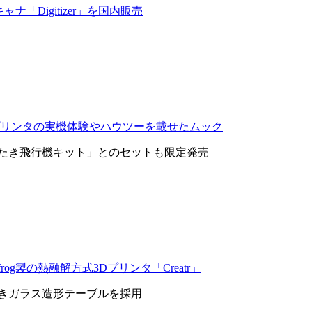
キャナ「Digitizer」を国内販売
プリンタの実機体験やハウツーを載せたムック
たき飛行機キット」とのセットも限定発売
rog製の熱融解方式3Dプリンタ「Creatr」
きガラス造形テーブルを採用