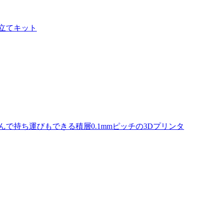
み立てキット
で持ち運びもできる積層0.1mmピッチの3Dプリンタ