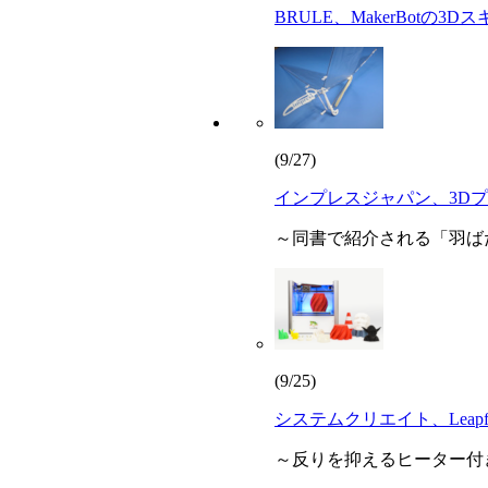
BRULE、MakerBotの3Dス
(9/27)
インプレスジャパン、3D
～同書で紹介される「羽ば
(9/25)
システムクリエイト、Leapf
～反りを抑えるヒーター付