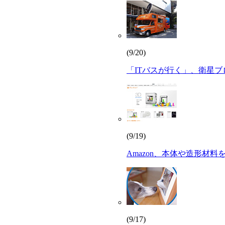
(9/20)
「ITバスが行く」、衛星ブロ
(9/19)
Amazon、本体や造形材
(9/17)