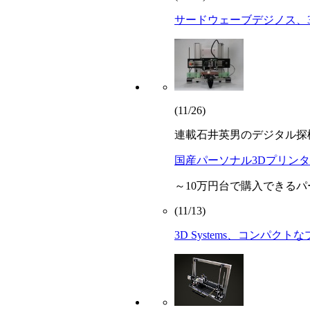
サードウェーブデジノス、3D
(11/26)
連載
石井英男のデジタル探
国産パーソナル3Dプリンタ「
～10万円台で購入できるパ
(11/13)
3D Systems、コンパ