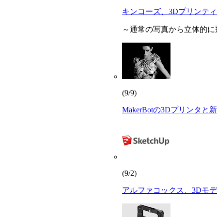
キンコーズ、3Dプリンテ
～通常の写真から立体的に
(9/9)
MakerBotの3Dプリン
(9/2)
アルファコックス、3Dモデリン