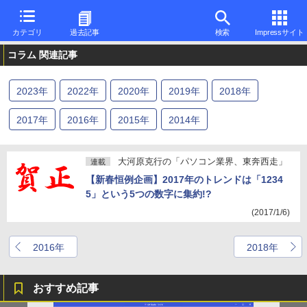
カテゴリ
過去記事
検索
Impressサイト
コラム 関連記事
2023
年
2022
年
2020
年
2019
年
2018
年
2017
年
2016
年
2015
年
2014
年
大河原克行の「パソコン業界、東奔西走」
連載
【新春恒例企画】2017年のトレンドは「1234
5」という5つの数字に集約!?
(2017/1/6)
2016年
2018年
おすすめ記事