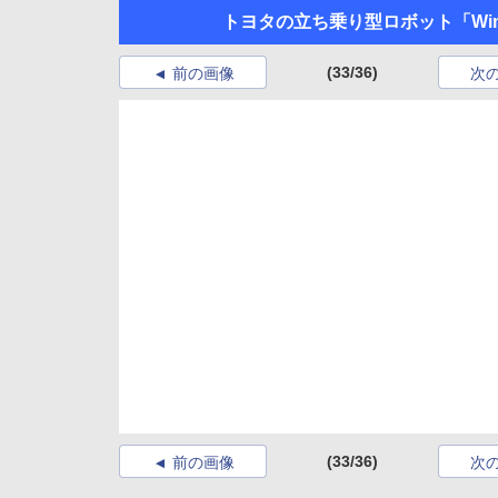
トヨタの立ち乗り型ロボット「Win
(33/36)
前の画像
次
(33/36)
前の画像
次