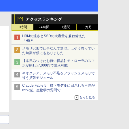
アクセスランキング
1時間
24時間
1週間
1カ月
HBMの速さとSSDの大容量を兼ね備えた
「HBF」
メモリ8GBで仕事なんて無理……そう思ってい
た時期が僕にもありました
【本日みつけたお買い得品】モトローラのスマ
ホが約1万7,000円で購入可能
キオクシア、メモリ不足をフラッシュメモリで
補う拡張モジュール
Claude Fable 5、格下モデルに回される不満が
85%減。生物学の質問で
もっと見る