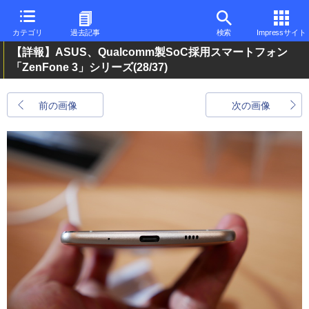
カテゴリ
過去記事
検索
Impressサイト
【詳報】ASUS、Qualcomm製SoC採用スマートフォン
「ZenFone 3」シリーズ
(28/37)
前の画像
次の画像