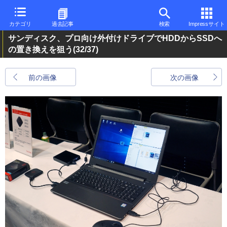
カテゴリ
過去記事
検索
Impressサイト
サンディスク、プロ向け外付けドライブでHDDからSSDへ
の置き換えを狙う
(32/37)
前の画像
次の画像