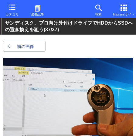
カテゴリ
過去記事
検索
Impressサイト
サンディスク、プロ向け外付けドライブでHDDからSSDへ
の置き換えを狙う
(37/37)
前の画像