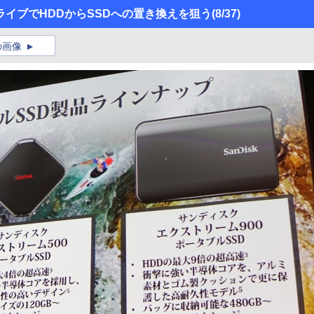
イブでHDDからSSDへの置き換えを狙う
(8/37)
の画像