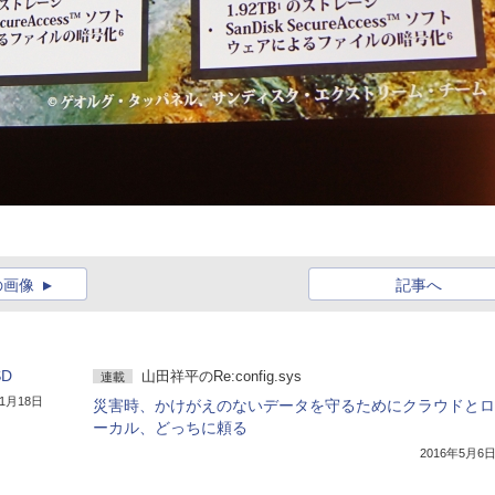
の画像
記事へ
D
山田祥平のRe:config.sys
連載
年1月18日
災害時、かけがえのないデータを守るためにクラウドとロ
ーカル、どっちに頼る
2016年5月6