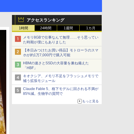
アクセスランキング
1時間
24時間
1週間
1カ月
メモリ8GBで仕事なんて無理……そう思ってい
た時期が僕にもありました
【本日みつけたお買い得品】モトローラのスマ
ホが約1万7,000円で購入可能
HBMの速さとSSDの大容量を兼ね備えた
「HBF」
キオクシア、メモリ不足をフラッシュメモリで
補う拡張モジュール
Claude Fable 5、格下モデルに回される不満が
85%減。生物学の質問で
もっと見る