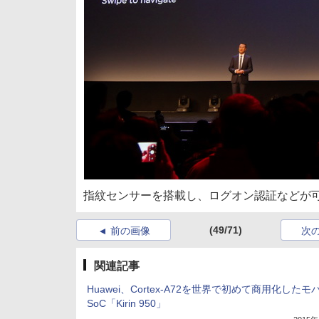
指紋センサーを搭載し、ログオン認証などが
(49/71)
前の画像
次
関連記事
Huawei、Cortex-A72を世界で初めて商用化したモ
SoC「Kirin 950」