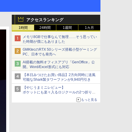
アクセスランキング
1時間
24時間
1週間
1カ月
メモリ8GBで仕事なんて無理……そう思ってい
た時期が僕にもありました
GMKtecのRTX 50シリーズ搭載小型ゲーミング
PC、日本でも発売へ
AI搭載の無料オフィスアプリ「GenOffice」公
開。Word/Excel形式にも対応
【本日みつけたお買い得品】2方向同時に送風
可能なShark製タワーファンが9,940円引き
【やじうまミニレビュー】
ポケットにも楽々入るロジクールの2つ折りマ
ウス「Mobi Fold」。その気になるギミックと
もっと見る
は？