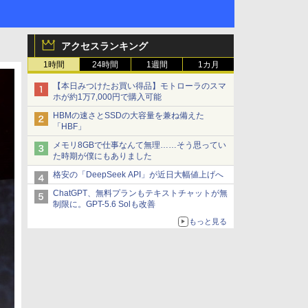
アクセスランキング
1時間
24時間
1週間
1カ月
【本日みつけたお買い得品】モトローラのスマ
ホが約1万7,000円で購入可能
HBMの速さとSSDの大容量を兼ね備えた
「HBF」
メモリ8GBで仕事なんて無理……そう思ってい
た時期が僕にもありました
格安の「DeepSeek API」が近日大幅値上げへ
ChatGPT、無料プランもテキストチャットが無
制限に。GPT-5.6 Solも改善
もっと見る