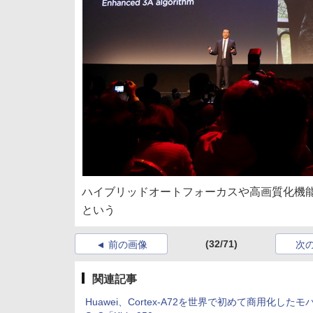
ハイブリッドオートフォーカスや高画質化機能の「
という
(32/71)
前の画像
次
関連記事
Huawei、Cortex-A72を世界で初めて商用化したモ