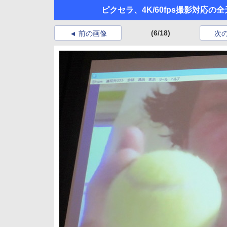
ピクセラ、4K/60fps撮影対応
(6/18)
前の画像
次