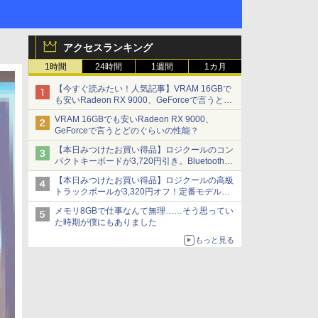
アクセスランキング
1時間
24時間
1週間
1カ月
【今すぐ読みたい！人気記事】VRAM 16GBで
も安いRadeon RX 9000、GeForceで言うとど
のぐらいの性能？ - PC Watch
VRAM 16GBでも安いRadeon RX 9000、
GeForceで言うとどのぐらいの性能？
【本日みつけたお買い得品】ロジクールのコン
パクトキーボードが3,720円引き。Bluetoothで3
台接続対応
【本日みつけたお買い得品】ロジクールの高級
トラックボールが3,320円オフ！定番モデルも
5,280円に割引中
メモリ8GBで仕事なんて無理……そう思ってい
た時期が僕にもありました
もっと見る