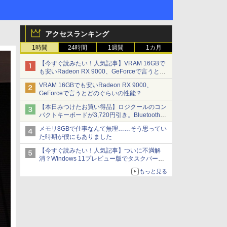
アクセスランキング
1時間
24時間
1週間
1カ月
【今すぐ読みたい！人気記事】VRAM 16GBで
も安いRadeon RX 9000、GeForceで言うとど
のぐらいの性能？ - PC Watch
VRAM 16GBでも安いRadeon RX 9000、
GeForceで言うとどのぐらいの性能？
【本日みつけたお買い得品】ロジクールのコン
パクトキーボードが3,720円引き。Bluetoothで3
台接続対応
メモリ8GBで仕事なんて無理……そう思ってい
た時期が僕にもありました
【今すぐ読みたい！人気記事】ついに不満解
消？Windows 11プレビュー版でタスクバーの
配置変更を徹底検証 - PC Watch
もっと見る