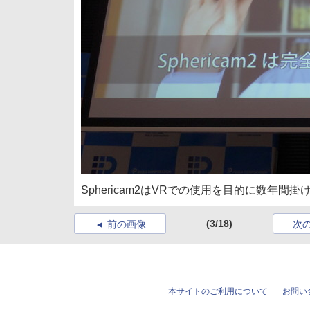
Sphericam2はVRでの使用を目的に数年間掛
(3/18)
前の画像
次
本サイトのご利用について
お問い