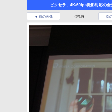
ピクセラ、4K/60fps撮影対応
(3/18)
前の画像
次