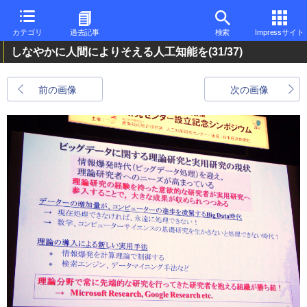
カテゴリ
過去記事
検索
Impressサイト
しなやかに人間によりそえる人工知能を
(31/37)
前の画像
次の画像