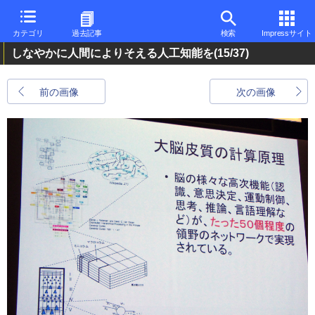
カテゴリ
過去記事
検索
Impressサイト
しなやかに人間によりそえる人工知能を
(15/37)
前の画像
次の画像