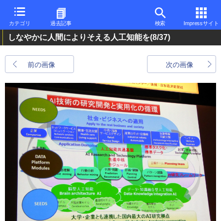
カテゴリ
過去記事
検索
Impressサイト
しなやかに人間によりそえる人工知能を
(8/37)
前の画像
次の画像