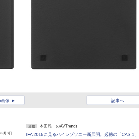
の画像
記事へ
」
本田雅一のAVTrends
連載
5年9月3日
IFA 2015に見るハイレゾソニー新展開。必聴の「CAS-1」