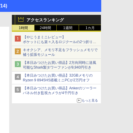
/14)
アクセスランキング
1時間
24時間
1週間
1カ月
【やじうまミニレビュー】
ポケットにも楽々入るロジクールの2つ折りマ
ウス「Mobi Fold」。その気になるギミックと
キオクシア、メモリ不足をフラッシュメモリで
は？
補う拡張モジュール
【本日みつけたお買い得品】2方向同時に送風
可能なShark製タワーファンが9,940円引き
【本日みつけたお買い得品】32GBメモリの
Ryzen 9 8945HS搭載ミニPCが2万円オフ
【本日みつけたお買い得品】Ankerのソーラー
パネル付き監視カメラが4千円引き
もっと見る