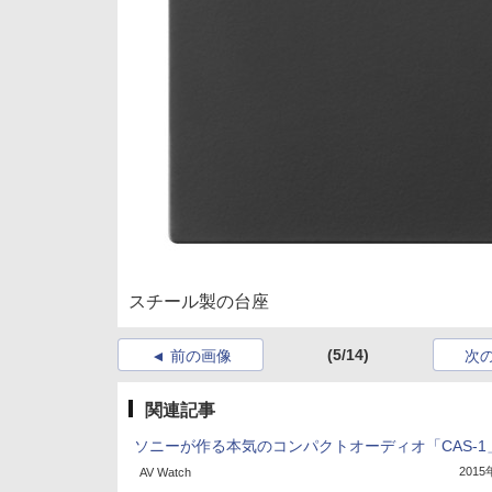
スチール製の台座
(5/14)
前の画像
次
関連記事
ソニーが作る本気のコンパクトオーディオ「CAS-1
201
AV Watch