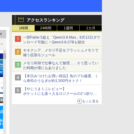
アクセスランキング
1時間
24時間
1週間
1カ月
一部Fable 5超え「Qwen3.8-Max」8月12日ダウ
ンロード可能に！Qwen3.8-27Bも順次
キオクシア、メモリ不足をフラッシュメモリで
補う拡張モジュール
メモリ8GBで仕事なんて無理……そう思ってい
た時期が僕にもありました
【本日みつけたお買い得品】魚のプロ厳選、く
ら寿司のうなぎが約1,500円オトク！
【やじうまミニレビュー】
ポケットにも楽々入るロジクールの2つ折りマ
ウス「Mobi Fold」。その気になるギミックと
もっと見る
は？