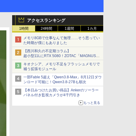
アクセスランキング
1時間
24時間
1週間
1カ月
メモリ8GBで仕事なんて無理……そう思ってい
た時期が僕にもありました
【西川和久の不定期コラム】
超小型11LにRTX 5080！ZOTAC「MAGNUS
ONE」最上位機の実力を探る
キオクシア、メモリ不足をフラッシュメモリで
補う拡張モジュール
一部Fable 5超え「Qwen3.8-Max」8月12日ダウ
ンロード可能に！Qwen3.8-27Bも順次
【本日みつけたお買い得品】Ankerのソーラー
パネル付き監視カメラが4千円引き
もっと見る