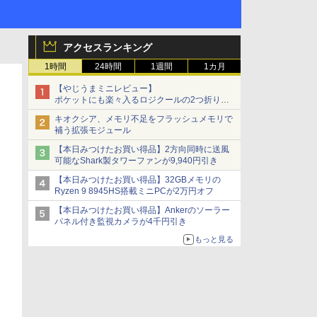
アクセスランキング
1時間
24時間
1週間
1カ月
【やじうまミニレビュー】
ポケットにも楽々入るロジクールの2つ折りマ
ウス「Mobi Fold」。その気になるギミックと
キオクシア、メモリ不足をフラッシュメモリで
は？
補う拡張モジュール
【本日みつけたお買い得品】2方向同時に送風
可能なShark製タワーファンが9,940円引き
【本日みつけたお買い得品】32GBメモリの
Ryzen 9 8945HS搭載ミニPCが2万円オフ
【本日みつけたお買い得品】Ankerのソーラー
パネル付き監視カメラが4千円引き
もっと見る