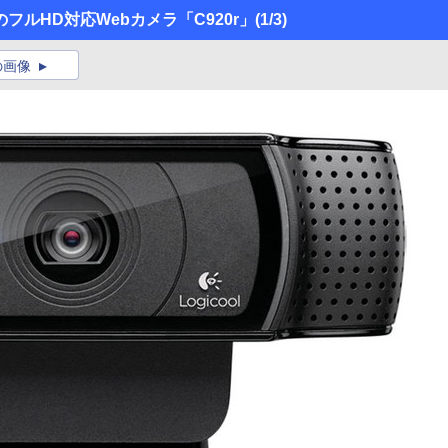
ルHD対応Webカメラ「C920r」
(1/3)
の画像