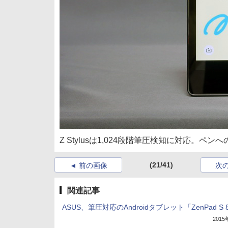
Z Stylusは1,024段階筆圧検知に対応。
(21/41)
前の画像
次
関連記事
ASUS、筆圧対応のAndroidタブレット「ZenPad S 8
201