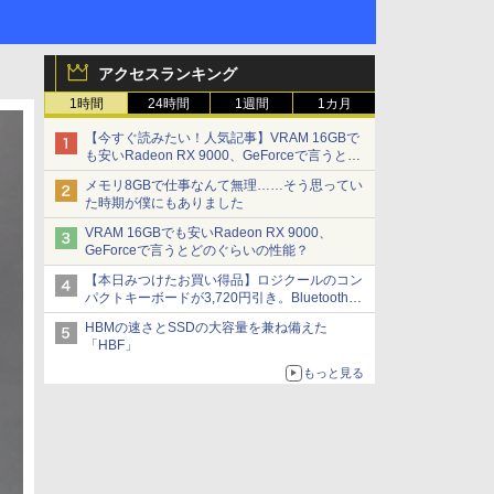
アクセスランキング
1時間
24時間
1週間
1カ月
【今すぐ読みたい！人気記事】VRAM 16GBで
も安いRadeon RX 9000、GeForceで言うとど
のぐらいの性能？ - PC Watch
メモリ8GBで仕事なんて無理……そう思ってい
た時期が僕にもありました
VRAM 16GBでも安いRadeon RX 9000、
GeForceで言うとどのぐらいの性能？
【本日みつけたお買い得品】ロジクールのコン
パクトキーボードが3,720円引き。Bluetoothで3
台接続対応
HBMの速さとSSDの大容量を兼ね備えた
「HBF」
もっと見る