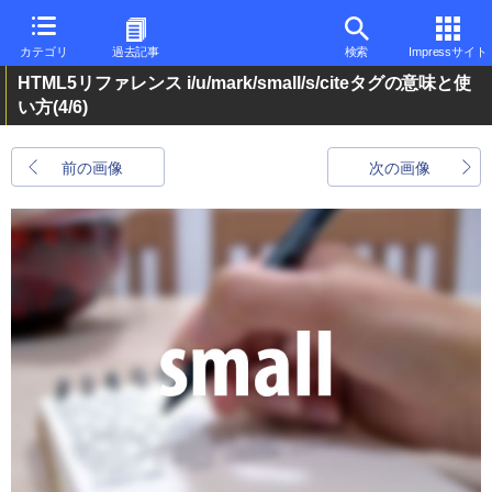
カテゴリ
過去記事
検索
Impressサイト
HTML5リファレンス i/u/mark/small/s/citeタグの意味と使
い方
(4/6)
前の画像
次の画像