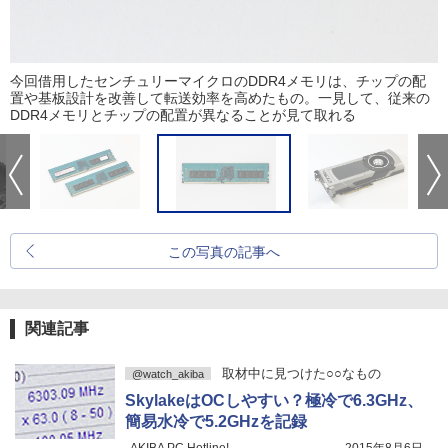
今回借用したセンチュリーマイクロのDDR4メモリは、チップの配
置や基板設計を改善して転送効率を高めたもの。一見して、従来の
DDR4メモリとチップの配置が異なることが見て取れる
この写真の記事へ
関連記事
取材中に見つけた○○なもの
@watch_akiba
SkylakeはOCしやすい？極冷で6.3GHz、
簡易水冷で5.2GHzを記録