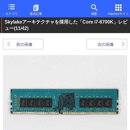
カテゴリ
過去記事
検索
Impressサイト
Skylakeアーキテクチャを採用した「Core i7-6700K」レビ
ュー
(11/42)
前の画像
次の画像