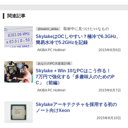
関連記事
取材中に見つけた○○なもの
@watch_akiba
SkylakeはOCしやすい？極冷で6.3GHz、
簡易水冷で5.2GHzを記録
AKIBA PC Hotline!
2015年8月6日
あなたのPC大改造計画
Skylake + Win 10なPCはこう作る！
7万円で強化する「多趣味人のためのP
C」（前編）
AKIBA PC Hotline!
2015年8月7日
Skylakeアーキテクチャを採用する初の
ノート向けXeon
2015年8月10日