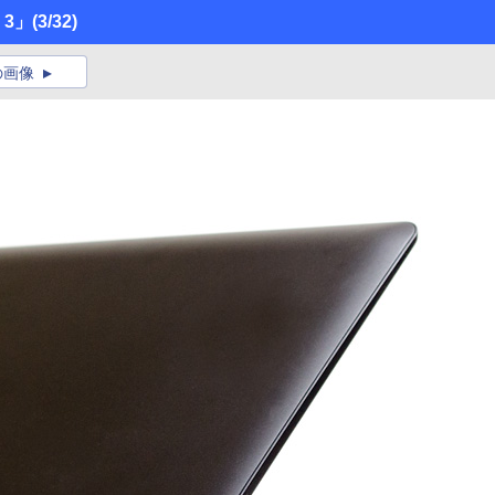
 3」
(3/32)
の画像