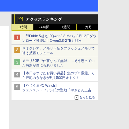
アクセスランキング
1時間
24時間
1週間
1カ月
一部Fable 5超え「Qwen3.8-Max」8月12日ダウ
ンロード可能に！Qwen3.8-27Bも順次
キオクシア、メモリ不足をフラッシュメモリで
補う拡張モジュール
メモリ8GBで仕事なんて無理……そう思ってい
た時期が僕にもありました
【本日みつけたお買い得品】魚のプロ厳選、く
ら寿司のうなぎが約1,500円オトク！
【やじうまPC Watch】
ジェンスン・フアン氏の聖地「やきとん三吉 神
田北口店」で「ご来店記念コース」を娘と堪能
もっと見る
～コース名を変更したのはNVIDIAに怒られたか
らではない