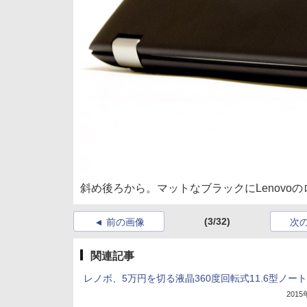
斜め後ろから。マットなブラックにLenovo
(3/32)
前の画像
次
関連記事
レノボ、5万円を切る液晶360度回転式11.6型ノート
201