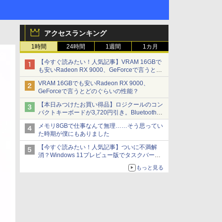
アクセスランキング
1時間
24時間
1週間
1カ月
【今すぐ読みたい！人気記事】VRAM 16GBで
も安いRadeon RX 9000、GeForceで言うとど
のぐらいの性能？ - PC Watch
VRAM 16GBでも安いRadeon RX 9000、
GeForceで言うとどのぐらいの性能？
【本日みつけたお買い得品】ロジクールのコン
パクトキーボードが3,720円引き。Bluetoothで3
台接続対応
メモリ8GBで仕事なんて無理……そう思ってい
た時期が僕にもありました
【今すぐ読みたい！人気記事】ついに不満解
消？Windows 11プレビュー版でタスクバーの
配置変更を徹底検証 - PC Watch
もっと見る