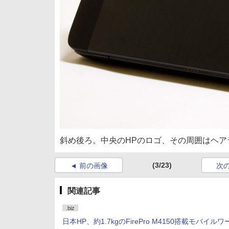
斜め後ろ。中央のHPのロゴ、その周囲はヘ
(3/23)
前の画像
次
関連記事
.biz
日本HP、約1.7kgのFirePro M4150搭載モバイル