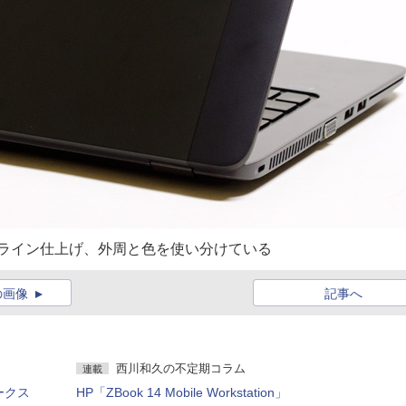
アライン仕上げ、外周と色を使い分けている
の画像
記事へ
西川和久の不定期コラム
連載
ワークス
HP「ZBook 14 Mobile Workstation」