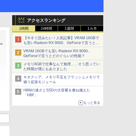
アクセスランキング
1時間
24時間
1週間
1カ月
【今すぐ読みたい！人気記事】VRAM 16GBで
も安いRadeon RX 9000、GeForceで言うとど
のぐらいの性能？ - PC Watch
VRAM 16GBでも安いRadeon RX 9000、
GeForceで言うとどのぐらいの性能？
メモリ8GBで仕事なんて無理……そう思ってい
た時期が僕にもありました
キオクシア、メモリ不足をフラッシュメモリで
補う拡張モジュール
HBMの速さとSSDの大容量を兼ね備えた
「HBF」
もっと見る