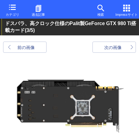
カテゴリ
過去記事
検索
Impressサイト
ドスパラ、高クロック仕様のPalit製GeForce GTX 980 Ti搭
載カード
(3/5)
前の画像
次の画像