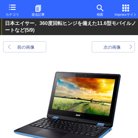
カテゴリ
過去記事
検索
Impressサイト
日本エイサー、360度回転ヒンジを備えた11.6型モバイルノ
ートなど
(5/9)
前の画像
次の画像