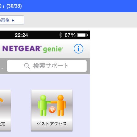
0」
(30/38)
の画像