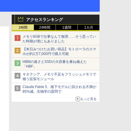
アクセスランキング
1時間
24時間
1週間
1カ月
メモリ8GBで仕事なんて無理……そう思ってい
た時期が僕にもありました
【本日みつけたお買い得品】モトローラのスマ
ホが約1万7,000円で購入可能
HBMの速さとSSDの大容量を兼ね備えた
「HBF」
キオクシア、メモリ不足をフラッシュメモリで
補う拡張モジュール
Claude Fable 5、格下モデルに回される不満が
85%減。生物学の質問で
もっと見る