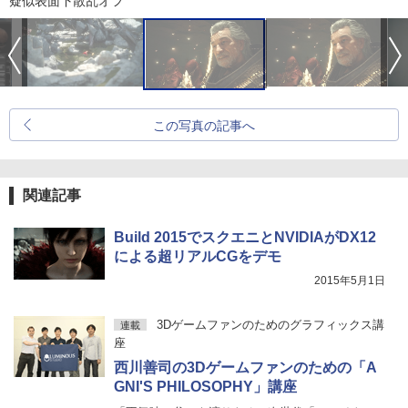
疑似表面下散乱オフ
この写真の記事へ
関連記事
Build 2015でスクエニとNVIDIAがDX12
による超リアルCGをデモ
2015年5月1日
3Dゲームファンのためのグラフィックス講
連載
座
西川善司の3Dゲームファンのための「A
GNI'S PHILOSOPHY」講座