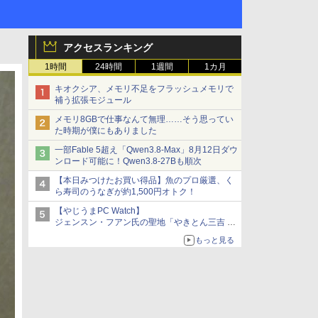
アクセスランキング
1時間
24時間
1週間
1カ月
キオクシア、メモリ不足をフラッシュメモリで
補う拡張モジュール
メモリ8GBで仕事なんて無理……そう思ってい
た時期が僕にもありました
一部Fable 5超え「Qwen3.8-Max」8月12日ダウ
ンロード可能に！Qwen3.8-27Bも順次
【本日みつけたお買い得品】魚のプロ厳選、く
ら寿司のうなぎが約1,500円オトク！
【やじうまPC Watch】
ジェンスン・フアン氏の聖地「やきとん三吉 神
田北口店」で「ご来店記念コース」を娘と堪能
もっと見る
～コース名を変更したのはNVIDIAに怒られたか
らではない