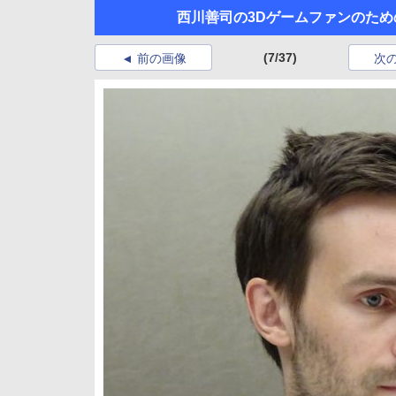
西川善司の3Dゲームファンのための「WI
(7/37)
前の画像
次