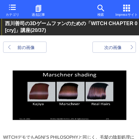
カテゴリ
過去記事
検索
Impressサイト
西川善司の3Dゲームファンのための「WITCH CHAPTER 0
[cry]」講座
(20/37)
前の画像
次の画像
WITCHデモでもAGNI'S PHILOSOPHYと同じく、毛髪の陰影処理に