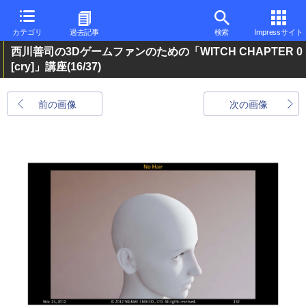
カテゴリ
過去記事
検索
Impressサイト
西川善司の3Dゲームファンのための「WITCH CHAPTER 0
[cry]」講座
(16/37)
前の画像
次の画像