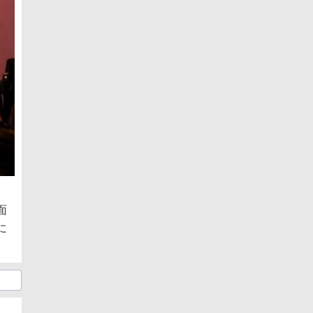
、
面
に