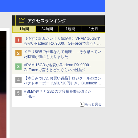
アクセスランキング
1時間
24時間
1週間
1カ月
【今すぐ読みたい！人気記事】VRAM 16GBで
も安いRadeon RX 9000、GeForceで言うとど
のぐらいの性能？ - PC Watch
メモリ8GBで仕事なんて無理……そう思ってい
た時期が僕にもありました
VRAM 16GBでも安いRadeon RX 9000、
GeForceで言うとどのぐらいの性能？
【本日みつけたお買い得品】ロジクールのコン
パクトキーボードが3,720円引き。Bluetoothで3
台接続対応
HBMの速さとSSDの大容量を兼ね備えた
「HBF」
もっと見る