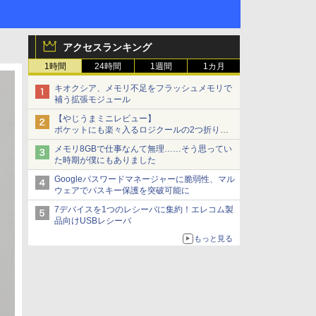
アクセスランキング
1時間
24時間
1週間
1カ月
キオクシア、メモリ不足をフラッシュメモリで
補う拡張モジュール
【やじうまミニレビュー】
ポケットにも楽々入るロジクールの2つ折りマ
ウス「Mobi Fold」。その気になるギミックと
メモリ8GBで仕事なんて無理……そう思ってい
は？
た時期が僕にもありました
Googleパスワードマネージャーに脆弱性、マル
ウェアでパスキー保護を突破可能に
7デバイスを1つのレシーバに集約！エレコム製
品向けUSBレシーバ
もっと見る