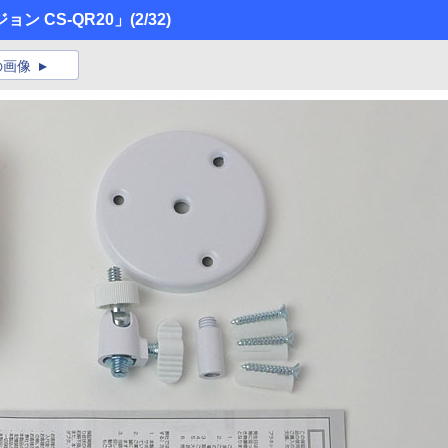
ン CS-QR20」
(2/32)
の画像