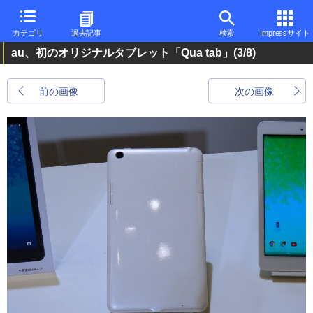
カテゴリ
過去記事
検索
Impressサイト
au、初のオリジナルタブレット「Qua tab」
(3/8)
前の画像
次の画像