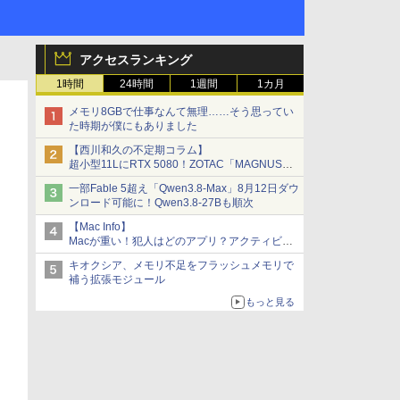
アクセスランキング
1時間
24時間
1週間
1カ月
メモリ8GBで仕事なんて無理……そう思ってい
た時期が僕にもありました
【西川和久の不定期コラム】
超小型11LにRTX 5080！ZOTAC「MAGNUS
ONE」最上位機の実力を探る
一部Fable 5超え「Qwen3.8-Max」8月12日ダウ
ンロード可能に！Qwen3.8-27Bも順次
【Mac Info】
Macが重い！犯人はどのアプリ？アクティビテ
ィモニタで突き止める
キオクシア、メモリ不足をフラッシュメモリで
補う拡張モジュール
もっと見る