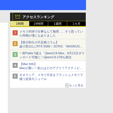
アクセスランキング
1時間
24時間
1週間
1カ月
メモリ8GBで仕事なんて無理……そう思ってい
た時期が僕にもありました
【西川和久の不定期コラム】
超小型11LにRTX 5080！ZOTAC「MAGNUS
ONE」最上位機の実力を探る
一部Fable 5超え「Qwen3.8-Max」8月12日ダウ
ンロード可能に！Qwen3.8-27Bも順次
【Mac Info】
Macが重い！犯人はどのアプリ？アクティビテ
ィモニタで突き止める
キオクシア、メモリ不足をフラッシュメモリで
補う拡張モジュール
もっと見る